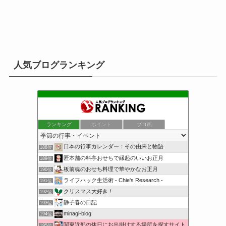
人気ブログランキング
ランキング
ポイント
ブロ画
日本の行事カレンダー：その由来と物語
188位
匠本舗の料亭おせちで縁起のいいお正月
189位
板前魂のおせち料理で華やかなお正月
190位
ライフハック生活術 - Chie's Research -
191位
クリスマス大好き！
192位
静子春の日記
193位
minagi-blog
194位
関東近郊の休日にお出掛けする場所を探すサイト
195位