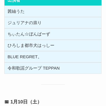
出演者
茜紬うた
ジュリアナの祟り
ちぃたん☆ぼんばーず
ひろしま都市犬はっしー
BLUE REGRET。
令和歌謡グループ TEPPAN
📅 1月10日（土）