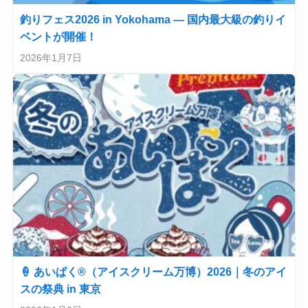
釣りフェス2026 in Yokohama — 国内最大級の釣りイ
ベントが開催！
2026年1月7日
🍦 あいぱく®（アイスクリーム万博）2026｜冬のアイ
スの祭典 in 東京