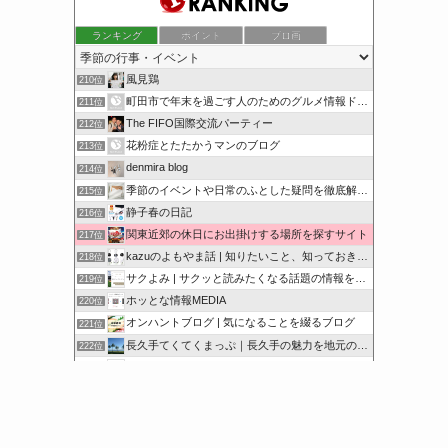
ランキング
ポイント
ブロ画
風見鶏
210位
町田市で年末を過ごす人のためのグルメ情報ドットコム
211位
The FIFO国際交流パーティー
212位
花粉症とたたかうマンのブログ
213位
denmira blog
214位
季節のイベントや日常のふとした疑問を徹底解説！
215位
静子春の日記
216位
関東近郊の休日にお出掛けする場所を探すサイト
217位
kazuのよもやま話 | 知りたいこと、知っておきたいこと…
218位
サクよみ | サクッと読みたくなる話題の情報を随時発信！
219位
ホッとな情報MEDIA
220位
オンハントブログ | 気になることを綴るブログ
221位
長久手てくてくまっぷ｜長久手の魅力を地元の人と訪れる人に
222位
サクッと豆知識をどうぞ
223位
シアワセノキセキ
224位
このカテゴリを全て表示
参加する