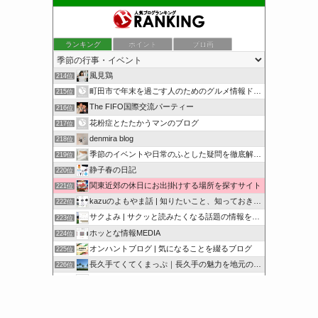
ランキング
ポイント
ブロ画
風見鶏
214位
町田市で年末を過ごす人のためのグルメ情報ドットコム
215位
The FIFO国際交流パーティー
216位
花粉症とたたかうマンのブログ
217位
denmira blog
218位
季節のイベントや日常のふとした疑問を徹底解説！
219位
静子春の日記
220位
関東近郊の休日にお出掛けする場所を探すサイト
221位
kazuのよもやま話 | 知りたいこと、知っておきたいこと…
222位
サクよみ | サクッと読みたくなる話題の情報を随時発信！
223位
ホッとな情報MEDIA
224位
オンハントブログ | 気になることを綴るブログ
225位
長久手てくてくまっぷ｜長久手の魅力を地元の人と訪れる人に
226位
サクッと豆知識をどうぞ
227位
シアワセノキセキ
228位
このカテゴリを全て表示