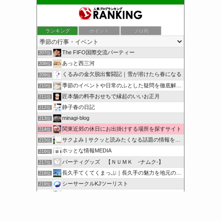
ランキング
ポイント
ブロ画
The FIFO国際交流パーティー
207位
あっと西三河
208位
くるみの金欠脱出奮闘記｜雪が溶けたら春になる
209位
季節のイベントや日常のふとした疑問を徹底解説！
210位
匠本舗の料亭おせちで縁起のいいお正月
211位
静子春の日記
212位
minagi-blog
213位
関東近郊の休日にお出掛けする場所を探すサイト
214位
サクよみ | サクッと読みたくなる話題の情報を随時発信！
215位
ホッとな情報MEDIA
216位
パーティグッズ 【ＮＵＭＫ -ナムク-】
217位
長久手てくてくまっぷ｜長久手の魅力を地元の人と訪れる人に
218位
シーサークルKJツーリスト
219位
オンハントブログ | 気になることを綴るブログ
220位
サクッと豆知識をどうぞ
221位
このカテゴリを全て表示