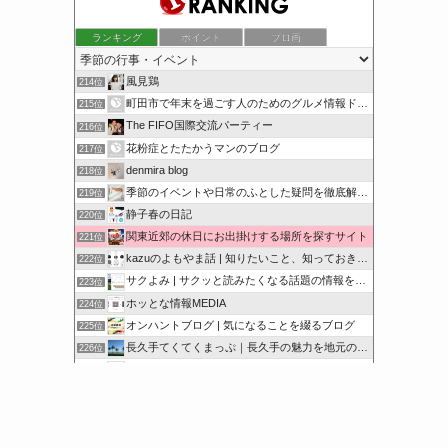
ランキング
ポイント
ブロ画
風見鶏
214位
町田市で年末を過ごす人のためのグルメ情報ドットコム
215位
The FIFO国際交流パーティー
216位
花粉症とたたかうマンのブログ
217位
denmira blog
218位
季節のイベントや日常のふとした疑問を徹底解説！
219位
静子春の日記
220位
関東近郊の休日にお出掛けする場所を探すサイト
221位
kazuのよもやま話 | 知りたいこと、知っておきたいこと…
222位
サクよみ | サクッと読みたくなる話題の情報を随時発信！
223位
ホッとな情報MEDIA
224位
オンハントブログ | 気になることを綴るブログ
225位
長久手てくてくまっぷ｜長久手の魅力を地元の人と訪れる人に
226位
サクッと豆知識をどうぞ
227位
シアワセノキセキ
228位
このカテゴリを全て表示
参加する