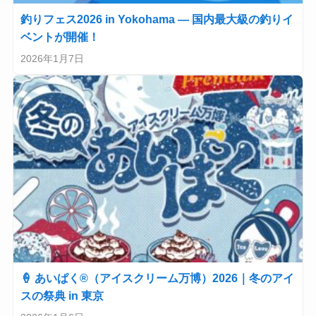
釣りフェス2026 in Yokohama — 国内最大級の釣りイ
ベントが開催！
2026年1月7日
🍦 あいぱく®（アイスクリーム万博）2026｜冬のアイ
スの祭典 in 東京