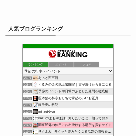
人気ブログランキング
ランキング
ポイント
ブロ画
あっと西三河
207位
くるみの金欠脱出奮闘記｜雪が溶けたら春になる
208位
季節のイベントや日常のふとした疑問を徹底解説！
209位
匠本舗の料亭おせちで縁起のいいお正月
210位
静子春の日記
211位
minagi-blog
212位
kazuのよもやま話 | 知りたいこと、知っておきたいこと…
213位
関東近郊の休日にお出掛けする場所を探すサイト
214位
サクよみ | サクッと読みたくなる話題の情報を随時発信！
215位