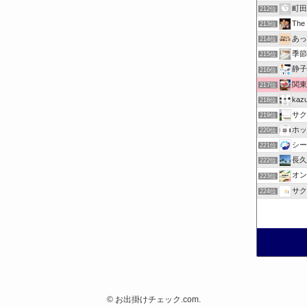
町田
212位
Th
213位
あっ
214位
季節
215位
静子
216位
関東
217位
ka
218位
サク
219位
ホッ
220位
シー
221位
長久
222位
オン
223位
サク
224位
©
お出掛けチェック.com.