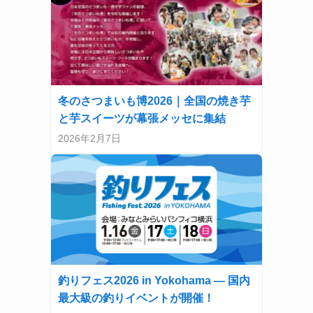
冬のさつまいも博2026｜全国の焼き芋
と芋スイーツが幕張メッセに集結
2026年2月7日
釣りフェス2026 in Yokohama — 国内
最大級の釣りイベントが開催！