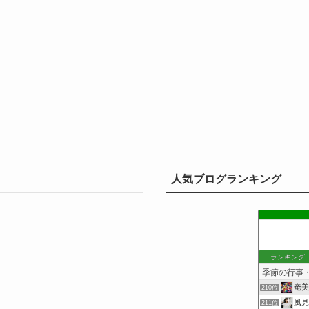
人気ブログランキング
ランキング
奄美
210位
風見
211位