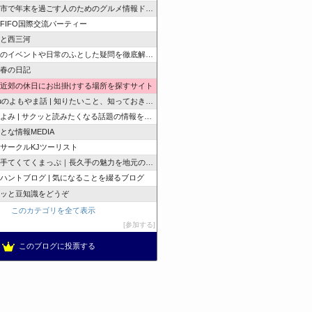
市で年末を過ごす人のためのグルメ情報ドットコム
e FIFO国際交流パーティー
と西三河
のイベントや日常のふとした疑問を徹底解説！
春の日記
近郊の休日にお出掛けする場所を探すサイト
zuのよもやま話 | 知りたいこと、知っておきたいこと…
よみ | サクッと読みたくなる話題の情報を随時発信！
とな情報MEDIA
サークルKJツーリスト
手てくてくまっぷ｜長久手の魅力を地元の人と訪れる人に
ハントブログ | 気になることを綴るブログ
ッと豆知識をどうぞ
このカテゴリを全て表示
参加する
このブログに投票する