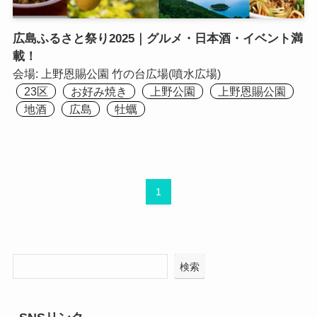
広島ふるさと祭り2025｜グルメ・日本酒・イベント満
載！
会場:
上野恩賜公園 竹の台広場(噴水広場)
23区
お好み焼き
上野公園
上野恩賜公園
地酒
広島
牡蠣
1
検索