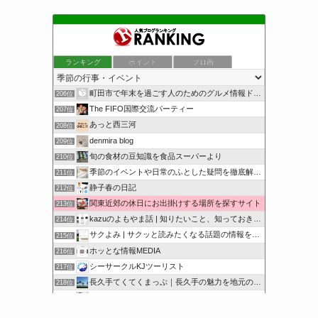
ランキング
ポイント
ブロ画
町田市で年末を過ごす人のためのグルメ情報ドットコム
206位
The FIFO国際交流パーティー
207位
あっと西三河
208位
denmira blog
209位
旬の食材の豆知識を食品スーパーより
210位
季節のイベントや日常のふとした疑問を徹底解説！
211位
静子春の日記
212位
関東近郊の休日にお出掛けする場所を探すサイト
213位
kazuのよもやま話 | 知りたいこと、知っておきたいこと…
214位
サクよみ | サクッと読みたくなる話題の情報を随時発信！
215位
ホッとな情報MEDIA
216位
シーサークルKJツーリスト
217位
長久手てくてくまっぷ｜長久手の魅力を地元の人と訪れる人に
218位
オンハントブログ | 気になることを綴るブログ
219位
サクッと豆知識をどうぞ
220位