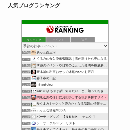
人気ブログランキング
ランキング
ポイント
ブロ画
あっと西三河
209位
くるみの金欠脱出奮闘記｜雪が溶けたら春になる
210位
季節のイベントや日常のふとした疑問を徹底解説！
211位
匠本舗の料亭おせちで縁起のいいお正月
212位
静子春の日記
213位
minagi-blog
214位
kazuのよもやま話 | 知りたいこと、知っておきたいこと…
215位
関東近郊の休日にお出掛けする場所を探すサイト
216位
サクよみ | サクッと読みたくなる話題の情報を随時発信！
217位
ホッとな情報MEDIA
218位
パーティグッズ 【ＮＵＭＫ -ナムク-】
219位
シーサークルKJツーリスト
220位
長久手てくてくまっぷ｜長久手の魅力を地元の人と訪れる人に
221位