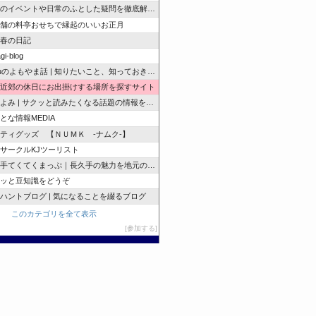
のイベントや日常のふとした疑問を徹底解説！
舗の料亭おせちで縁起のいいお正月
春の日記
gi-blog
zuのよもやま話 | 知りたいこと、知っておきたいこと…
近郊の休日にお出掛けする場所を探すサイト
よみ | サクッと読みたくなる話題の情報を随時発信！
とな情報MEDIA
ティグッズ 【ＮＵＭＫ -ナムク-】
サークルKJツーリスト
手てくてくまっぷ｜長久手の魅力を地元の人と訪れる人に
ッと豆知識をどうぞ
ハントブログ | 気になることを綴るブログ
このカテゴリを全て表示
参加する
このブログに投票する