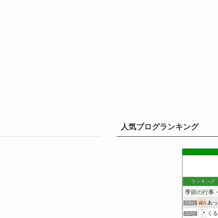
人気ブログランキング
ランキング
あっ
209位
くる
210位