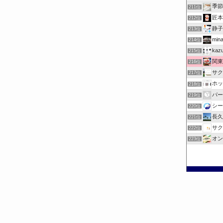
季節
211位
匠本
212位
静子
213位
mina
214位
ka
215位
関東
216位
サク
217位
ホッ
218位
パー
219位
シー
220位
長久
221位
サク
222位
オン
223位
©
お出掛けチェック.com.