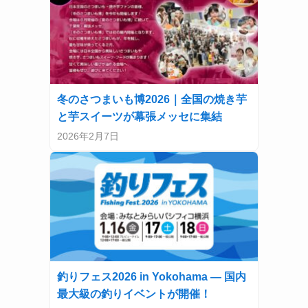
冬のさつまいも博2026｜全国の焼き芋
と芋スイーツが幕張メッセに集結
2026年2月7日
釣りフェス2026 in Yokohama — 国内
最大級の釣りイベントが開催！