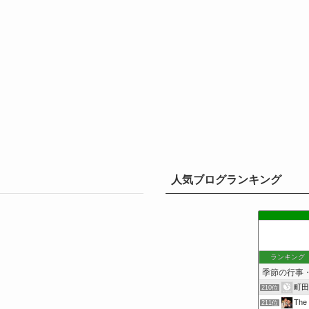
人気ブログランキング
ランキング
町田
210位
Th
211位