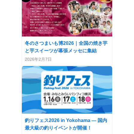
冬のさつまいも博2026｜全国の焼き芋
と芋スイーツが幕張メッセに集結
2026年2月7日
釣りフェス2026 in Yokohama — 国内
最大級の釣りイベントが開催！