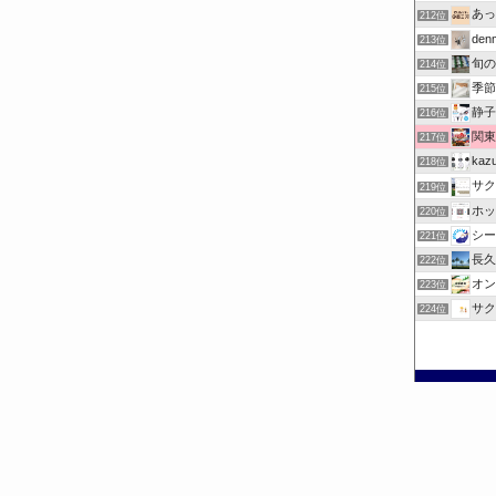
あっ
212位
denm
213位
旬の
214位
季節
215位
静子
216位
関東
217位
ka
218位
サク
219位
ホッ
220位
シー
221位
長久
222位
オン
223位
サク
224位
©
お出掛けチェック.com.