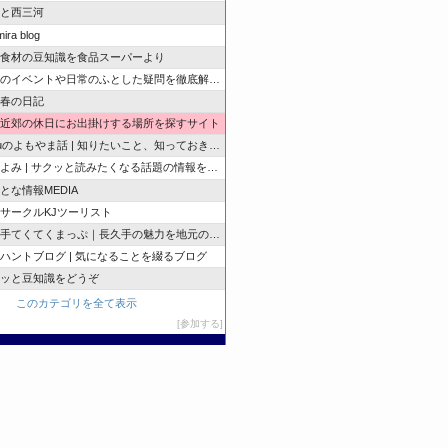
と西三河
ira blog
食材の豆知識を食品スーパーより
のイベントや日常のふとした疑問を徹底解説！
春の日記
近郊の休日にお出掛けする場所を探すサイト
zuのよもやま話 | 知りたいこと、知っておきたいこと…
よみ | サクッと読みたくなる話題の情報を随時発信！
とな情報MEDIA
サークルKJツーリスト
手てくてくまっぷ｜長久手の魅力を地元の人と訪れる人に
ハントブログ | 気になることを綴るブログ
ッと豆知識をどうぞ
このカテゴリを全て表示
参加する
このブログに投票する