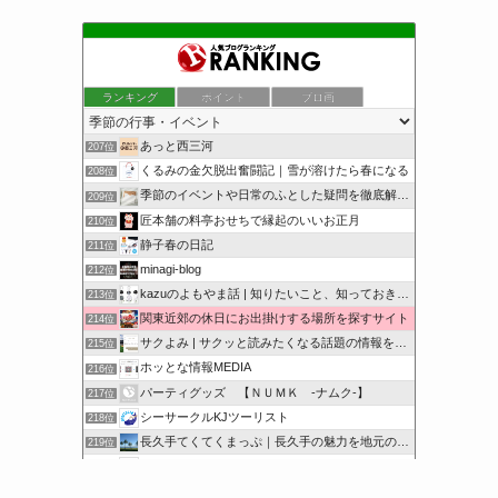
ランキング
ポイント
ブロ画
あっと西三河
207位
くるみの金欠脱出奮闘記｜雪が溶けたら春になる
208位
季節のイベントや日常のふとした疑問を徹底解説！
209位
匠本舗の料亭おせちで縁起のいいお正月
210位
静子春の日記
211位
minagi-blog
212位
kazuのよもやま話 | 知りたいこと、知っておきたいこと…
213位
関東近郊の休日にお出掛けする場所を探すサイト
214位
サクよみ | サクッと読みたくなる話題の情報を随時発信！
215位
ホッとな情報MEDIA
216位
パーティグッズ 【ＮＵＭＫ -ナムク-】
217位
シーサークルKJツーリスト
218位
長久手てくてくまっぷ｜長久手の魅力を地元の人と訪れる人に
219位
サクッと豆知識をどうぞ
220位
オンハントブログ | 気になることを綴るブログ
221位