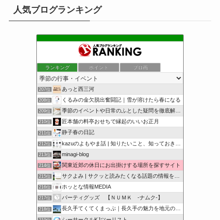
人気ブログランキング
ランキング
ポイント
ブロ画
あっと西三河
207位
くるみの金欠脱出奮闘記｜雪が溶けたら春になる
208位
季節のイベントや日常のふとした疑問を徹底解説！
209位
匠本舗の料亭おせちで縁起のいいお正月
210位
静子春の日記
211位
kazuのよもやま話 | 知りたいこと、知っておきたいこと…
212位
minagi-blog
213位
関東近郊の休日にお出掛けする場所を探すサイト
214位
サクよみ | サクッと読みたくなる話題の情報を随時発信！
215位
ホッとな情報MEDIA
216位
パーティグッズ 【ＮＵＭＫ -ナムク-】
217位
長久手てくてくまっぷ｜長久手の魅力を地元の人と訪れる人に
218位
シーサークルKJツーリスト
219位