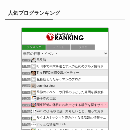
人気ブログランキング
ランキング
ポイント
ブロ画
風見鶏
210位
町田市で年末を過ごす人のためのグルメ情報ドットコム
211位
The FIFO国際交流パーティー
212位
花粉症とたたかうマンのブログ
213位
denmira blog
214位
季節のイベントや日常のふとした疑問を徹底解説！
215位
静子春の日記
216位
関東近郊の休日にお出掛けする場所を探すサイト
217位
kazuのよもやま話 | 知りたいこと、知っておきたいこと…
218位
サクよみ | サクッと読みたくなる話題の情報を随時発信！
219位
ホッとな情報MEDIA
220位