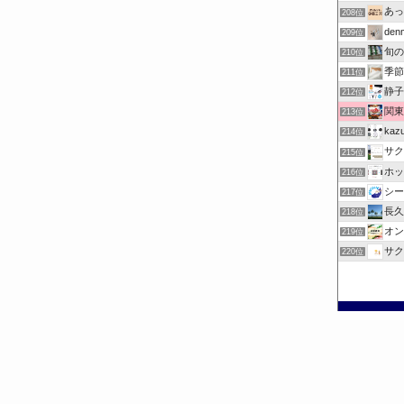
あっ
208位
denm
209位
旬の
210位
季節
211位
静子
212位
関東
213位
ka
214位
サク
215位
ホッ
216位
シー
217位
長久
218位
オン
219位
サク
220位
©
お出掛けチェック.com.