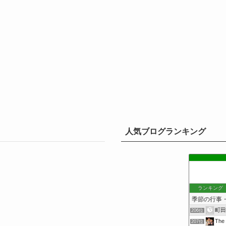
人気ブログランキング
ランキング
町田
206位
Th
207位