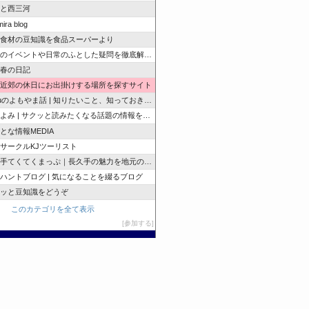
と西三河
ira blog
食材の豆知識を食品スーパーより
のイベントや日常のふとした疑問を徹底解説！
春の日記
近郊の休日にお出掛けする場所を探すサイト
zuのよもやま話 | 知りたいこと、知っておきたいこと…
よみ | サクッと読みたくなる話題の情報を随時発信！
とな情報MEDIA
サークルKJツーリスト
手てくてくまっぷ｜長久手の魅力を地元の人と訪れる人に
ハントブログ | 気になることを綴るブログ
ッと豆知識をどうぞ
このカテゴリを全て表示
参加する
このブログに投票する