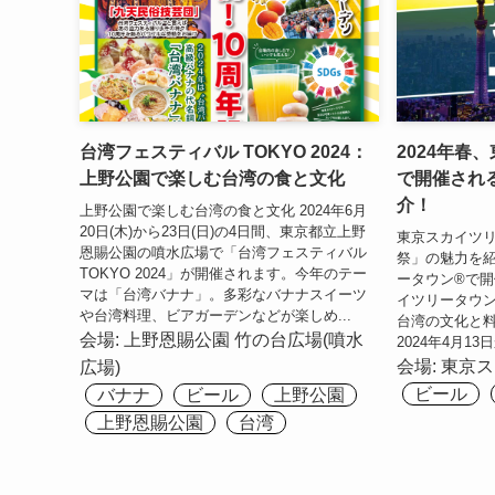
台湾フェスティバル TOKYO 2024：
2024年春
上野公園で楽しむ台湾の食と文化
で開催され
介！
上野公園で楽しむ台湾の食と文化 2024年6月
20日(木)から23日(日)の4日間、東京都立上野
東京スカイツ
恩賜公園の噴水広場で「台湾フェスティバル
祭」の魅力を紹
TOKYO 2024」が開催されます。今年のテー
ータウン®で開
マは「台湾バナナ」。多彩なバナナスイーツ
イツリータウン
や台湾料理、ビアガーデンなどが楽しめ...
台湾の文化と
会場:
上野恩賜公園 竹の台広場(噴水
2024年4月13
会場:
東京ス
広場)
ビール
バナナ
ビール
上野公園
上野恩賜公園
台湾