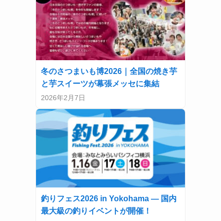
冬のさつまいも博2026｜全国の焼き芋
と芋スイーツが幕張メッセに集結
2026年2月7日
釣りフェス2026 in Yokohama — 国内
最大級の釣りイベントが開催！