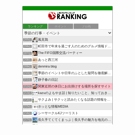
ランキング
ポイント
ブロ画
風見鶏
205位
町田市で年末を過ごす人のためのグルメ情報ドットコム
206位
The FIFO国際交流パーティー
207位
あっと西三河
208位
denmira blog
209位
季節のイベントや日常のふとした疑問を徹底解説！
210位
静子春の日記
211位
関東近郊の休日にお出掛けする場所を探すサイト
212位
kazuのよもやま話 | 知りたいこと、知っておきたいこと…
213位
サクよみ | サクッと読みたくなる話題の情報を随時発信！
214位
ホッとな情報MEDIA
215位
シーサークルKJツーリスト
216位
長久手てくてくまっぷ｜長久手の魅力を地元の人と訪れる人に
217位
オンハントブログ | 気になることを綴るブログ
218位
サクッと豆知識をどうぞ
219位