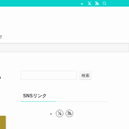
せ
祝
検索
SNSリンク