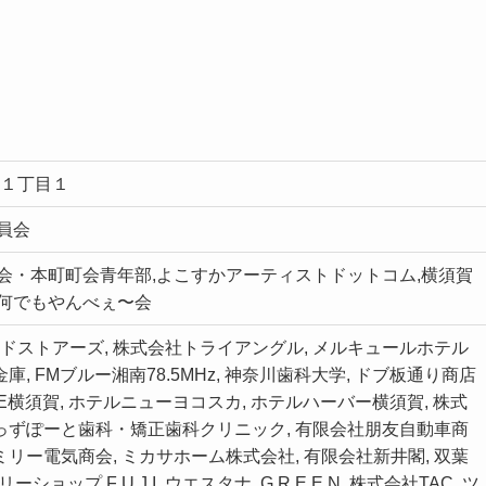
町１丁目１
員会
会・本町町会青年部,よこすかアーティストドットコム,横須賀
か何でもやんべぇ〜会
ドストアーズ, 株式会社トライアングル, メルキュールホテル
庫, FMブルー湘南78.5MHz, 神奈川歯科大学, ドブ板通り商店
 R E横須賀, ホテルニューヨコスカ, ホテルハーバー横須賀, 株式
きっずぽーと歯科・矯正歯科クリニック, 有限会社朋友自動車商
ミリー電気商会, ミカサホーム株式会社, 有限会社新井閣, 双葉
タリーショップ F U J I, ウエスタナ, G R E E N, 株式会社TAC, ツ