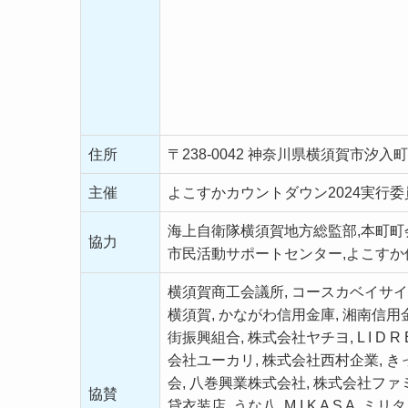
住所
〒238-0042 神奈川県横須賀市汐入
主催
よこすかカウントダウン2024実行委
海上自衛隊横須賀地方総監部,本町町
協力
市民活動サポートセンター,よこす
横須賀商工会議所, コースカベイサイ
横須賀, かながわ信用金庫, 湘南信用金
街振興組合, 株式会社ヤチヨ, L I D
会社ユーカリ, 株式会社西村企業, 
会, 八巻興業株式会社, 株式会社ファ
協賛
貸衣装店, うな八, M I K A S A, ミリ