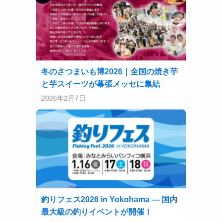
冬のさつまいも博2026｜全国の焼き芋
と芋スイーツが幕張メッセに集結
2026年2月7日
釣りフェス2026 in Yokohama — 国内
最大級の釣りイベントが開催！