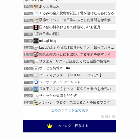
あっと西三河
207位
くるみの金欠脱出奮闘記｜雪が溶けたら春になる
208位
季節のイベントや日常のふとした疑問を徹底解説！
209位
匠本舗の料亭おせちで縁起のいいお正月
210位
静子春の日記
211位
minagi-blog
212位
kazuのよもやま話 | 知りたいこと、知っておきたいこと…
213位
関東近郊の休日にお出掛けする場所を探すサイト
214位
サクよみ | サクッと読みたくなる話題の情報を随時発信！
215位
ホッとな情報MEDIA
216位
パーティグッズ 【ＮＵＭＫ -ナムク-】
217位
シーサークルKJツーリスト
218位
長久手てくてくまっぷ｜長久手の魅力を地元の人と訪れる人に
219位
サクッと豆知識をどうぞ
220位
オンハントブログ | 気になることを綴るブログ
221位
このカテゴリを全て表示
参加する
このブログに投票する