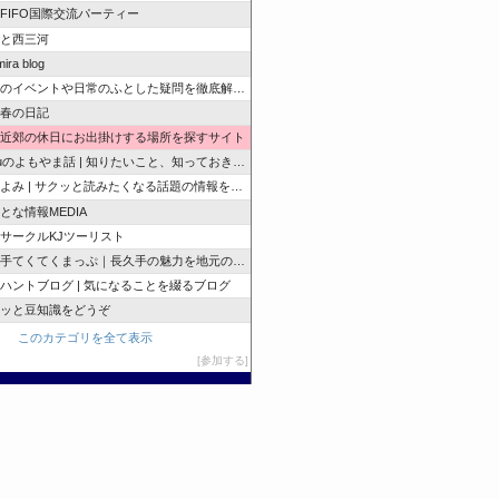
e FIFO国際交流パーティー
と西三河
ira blog
のイベントや日常のふとした疑問を徹底解説！
春の日記
近郊の休日にお出掛けする場所を探すサイト
zuのよもやま話 | 知りたいこと、知っておきたいこと…
よみ | サクッと読みたくなる話題の情報を随時発信！
とな情報MEDIA
サークルKJツーリスト
手てくてくまっぷ｜長久手の魅力を地元の人と訪れる人に
ハントブログ | 気になることを綴るブログ
ッと豆知識をどうぞ
このカテゴリを全て表示
参加する
このブログに投票する