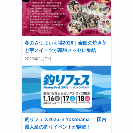
冬のさつまいも博2026｜全国の焼き芋
と芋スイーツが幕張メッセに集結
2026年2月7日
釣りフェス2026 in Yokohama — 国内
最大級の釣りイベントが開催！