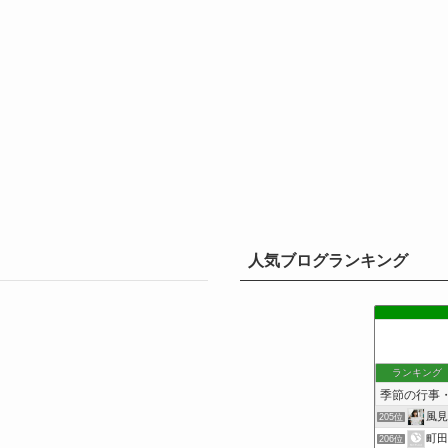
人気ブログランキング
ランキング
風見
205位
町田
206位