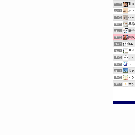
Th
207位
あっ
208位
denm
209位
季節
210位
静子
211位
関東
212位
ka
213位
サク
214位
ホッ
215位
シー
216位
長久
217位
オン
218位
サク
219位
©
お出掛けチェック.com.