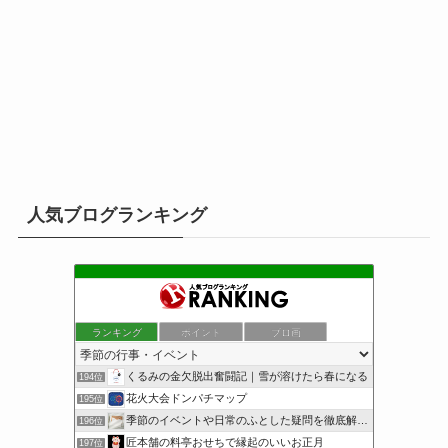
人気ブログランキング
ランキング
ポイント
ブロ画
くるみの金欠脱出奮闘記｜雪が溶けたら春になる
194位
花火大会ドンパチマップ
195位
季節のイベントや日常のふとした疑問を徹底解説！
196位
匠本舗の料亭おせちで縁起のいいお正月
197位