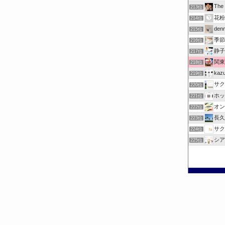
Th
213位
花粉
214位
denm
215位
季節
216位
静子
217位
関東
218位
ka
219位
サク
220位
ホッ
221位
オン
222位
長久
223位
サク
224位
シア
225位
©
お出掛けチェック.com.