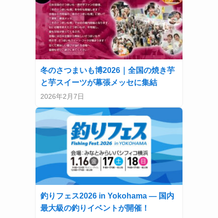
冬のさつまいも博2026｜全国の焼き芋
と芋スイーツが幕張メッセに集結
2026年2月7日
釣りフェス2026 in Yokohama — 国内
最大級の釣りイベントが開催！