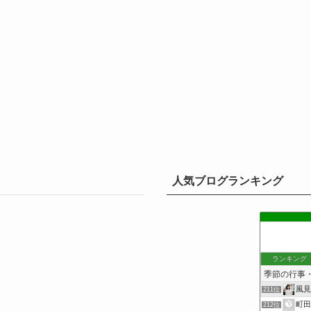
人気ブログランキング
ランキング
風見
211位
町田
212位