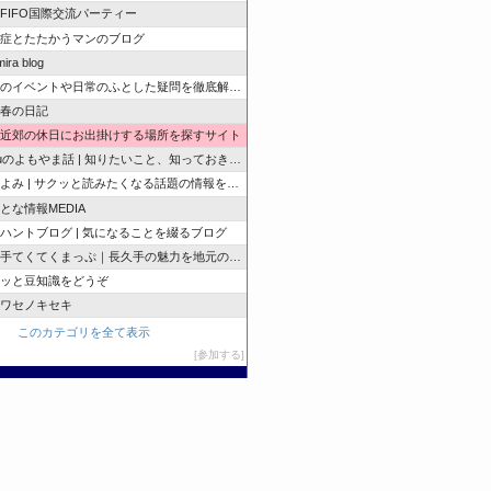
e FIFO国際交流パーティー
症とたたかうマンのブログ
ira blog
のイベントや日常のふとした疑問を徹底解説！
春の日記
近郊の休日にお出掛けする場所を探すサイト
zuのよもやま話 | 知りたいこと、知っておきたいこと…
よみ | サクッと読みたくなる話題の情報を随時発信！
とな情報MEDIA
ハントブログ | 気になることを綴るブログ
手てくてくまっぷ｜長久手の魅力を地元の人と訪れる人に
ッと豆知識をどうぞ
ワセノキセキ
このカテゴリを全て表示
参加する
このブログに投票する