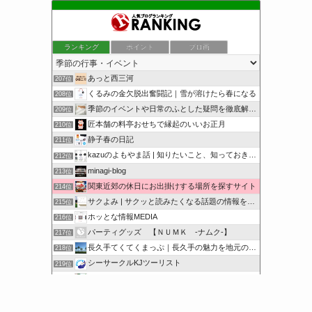
ランキング
ポイント
ブロ画
あっと西三河
207位
くるみの金欠脱出奮闘記｜雪が溶けたら春になる
208位
季節のイベントや日常のふとした疑問を徹底解説！
209位
匠本舗の料亭おせちで縁起のいいお正月
210位
静子春の日記
211位
kazuのよもやま話 | 知りたいこと、知っておきたいこと…
212位
minagi-blog
213位
関東近郊の休日にお出掛けする場所を探すサイト
214位
サクよみ | サクッと読みたくなる話題の情報を随時発信！
215位
ホッとな情報MEDIA
216位
パーティグッズ 【ＮＵＭＫ -ナムク-】
217位
長久手てくてくまっぷ｜長久手の魅力を地元の人と訪れる人に
218位
シーサークルKJツーリスト
219位
オンハントブログ | 気になることを綴るブログ
220位
サクッと豆知識をどうぞ
221位
このカテゴリを全て表示