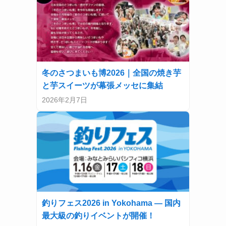
冬のさつまいも博2026｜全国の焼き芋
と芋スイーツが幕張メッセに集結
2026年2月7日
釣りフェス2026 in Yokohama — 国内
最大級の釣りイベントが開催！