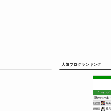
人気ブログランキング
ランキング
奄美
210位
風見
211位