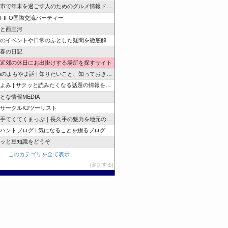
市で年末を過ごす人のためのグルメ情報ドットコム
e FIFO国際交流パーティー
と西三河
のイベントや日常のふとした疑問を徹底解説！
春の日記
近郊の休日にお出掛けする場所を探すサイト
zuのよもやま話 | 知りたいこと、知っておきたいこと…
よみ | サクッと読みたくなる話題の情報を随時発信！
とな情報MEDIA
サークルKJツーリスト
手てくてくまっぷ｜長久手の魅力を地元の人と訪れる人に
ハントブログ | 気になることを綴るブログ
ッと豆知識をどうぞ
このカテゴリを全て表示
参加する
このブログに投票する