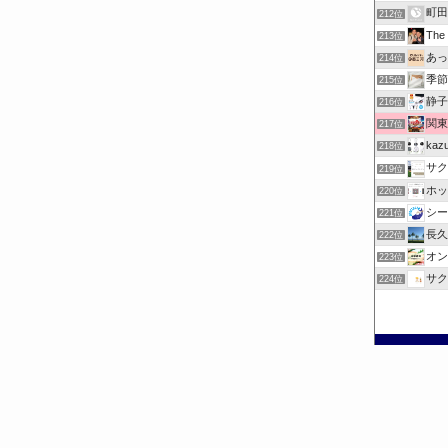
町田
212位
Th
213位
あっ
214位
季節
215位
静子
216位
関東
217位
ka
218位
サク
219位
ホッ
220位
シー
221位
長久
222位
オン
223位
サク
224位
©
お出掛けチェック.com.