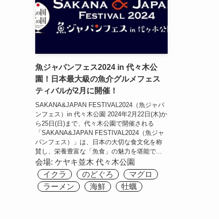
魚ジャパンフェス2024 in 代々木公
園！日本最大級の魚介グルメフェス
ティバルが2月に開催！
SAKANA&JAPAN FESTIVAL2024（魚ジャパ
ンフェス）in 代々木公園 2024年2月22日(木)か
ら25日(日)まで、代々木公園で開催される
「SAKANA&JAPAN FESTIVAL2024（魚ジャ
パンフェス）」は、日本の大切な食文化を称
賛し、栄養豊富な「魚食」の魅力を堪能で...
会場:
ケヤキ並木
代々木公園
イクラ
のどぐろ
マグロ
ラーメン
海鮮
牡蠣