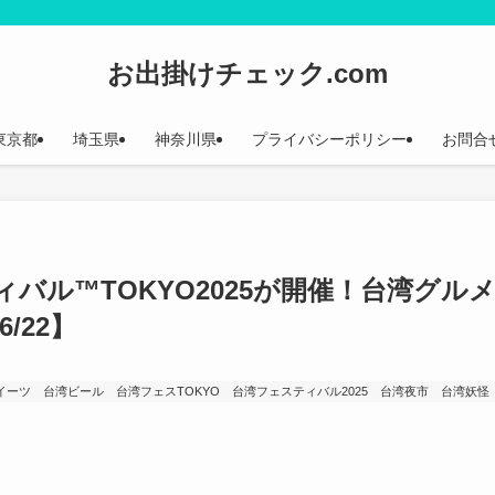
お出掛けチェック.com
東京都
埼玉県
神奈川県
プライバシーポリシー
お問合
バル™TOKYO2025が開催！台湾グル
/22】
イーツ
台湾ビール
台湾フェスTOKYO
台湾フェスティバル2025
台湾夜市
台湾妖怪