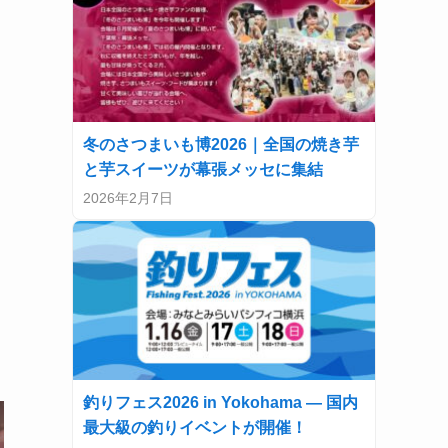
冬のさつまいも博2026｜全国の焼き芋
と芋スイーツが幕張メッセに集結
2026年2月7日
釣りフェス2026 in Yokohama — 国内
最大級の釣りイベントが開催！