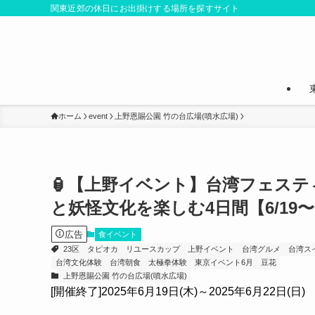
関東近郊の休日にお出掛けする場所を探すサイト
ホーム
event
上野恩賜公園 竹の台広場(噴水広場)
🏮【上野イベント】台湾フェスティ
と妖怪文化を楽しむ4日間【6/19〜6
広告
食イベント
23区
タピオカ
リユースカップ
上野イベント
台湾グルメ
台湾ス
台湾文化体験
台湾朝食
太極拳体験
東京イベント6月
豆花
上野恩賜公園 竹の台広場(噴水広場)
[開催終了]2025年6月19日(木)～2025年6月22日(日)