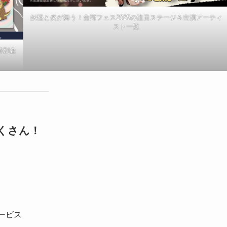
妖怪と炎が舞う！台湾フェス2025の注目ステージ＆出演アーティ
スト一覧
特別企
だくさん！
ービス