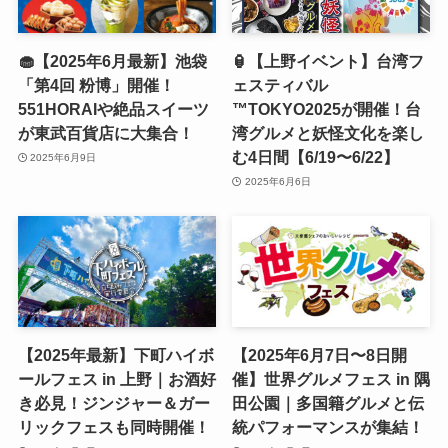
🧁【2025年6月最新】池袋
🏮【上野イベント】台湾フ
「第4回 粉博」開催！
ェスティバル
551HORAIや絶品スイーツ
™TOKYO2025が開催！台
が東武百貨店に大集合！
湾グルメと妖怪文化を楽し
む4日間【6/19〜6/22】
2025年6月9日
2025年6月6日
【2025年最新】下町ハイボ
【2025年6月7日〜8日開
ールフェス in 上野｜お酒好
催】世界グルメフェス in 隅
き必見！ジンジャー＆ガー
田公園｜多国籍グルメと伝
リックフェスも同時開催！
統パフォーマンスが集結！