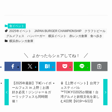
食イベント
2025年イベント
JAPAN BURGER CHAMPIONSHIP
クラフトビール
グルメフェス
ハンバーガー
横浜イベント
赤レンガ倉庫
食べ歩き
横浜⾚レンガ倉庫
よかったらシェアしてね！
【2025年最新】下町ハイボ
🏮【上野イベント】台湾フ
ールフェス in 上野｜お酒
ェスティバル
好き必見！ジンジャー＆ガ
™TOKYO2025が開催！台
ーリックフェスも同時開
湾グルメと妖怪文化を楽し
催！
む4日間【6/19〜6/22】