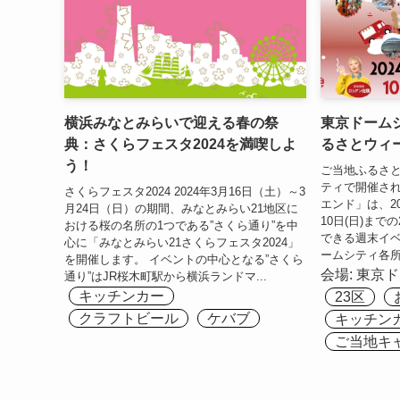
横浜みなとみらいで迎える春の祭
東京ドーム
典：さくらフェスタ2024を満喫しよ
るさとウィ
う！
ご当地ふるさと
ティで開催さ
さくらフェスタ2024 2024年3月16日（土）～3
エンド」は、202
月24日（日）の期間、みなとみらい21地区に
10日(日)ま
おける桜の名所の1つである”さくら通り”を中
できる週末イ
心に「みなとみらい21さくらフェスタ2024」
ームシティ各所
を開催します。 イベントの中心となる”さくら
会場:
東京ド
通り”はJR桜木町駅から横浜ランドマ...
キッチンカー
23区
クラフトビール
ケバブ
キッチン
ご当地キ