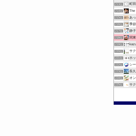
町田
213位
Th
214位
あっ
215位
季節
216位
静子
217位
関東
218位
ka
219位
サク
220位
ホッ
221位
シー
222位
長久
223位
オン
224位
サク
225位
©
お出掛けチェック.com.