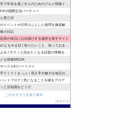
市で年末を過ごす人のためのグルメ情報ドットコム
e FIFO国際交流パーティー
と西三河
のイベントや日常のふとした疑問を徹底解説！
春の日記
近郊の休日にお出掛けする場所を探すサイト
zuのよもやま話 | 知りたいこと、知っておきたいこと…
よみ | サクッと読みたくなる話題の情報を随時発信！
とな情報MEDIA
サークルKJツーリスト
手てくてくまっぷ｜長久手の魅力を地元の人と訪れる人に
ハントブログ | 気になることを綴るブログ
ッと豆知識をどうぞ
このカテゴリを全て表示
参加する
このブログに投票する