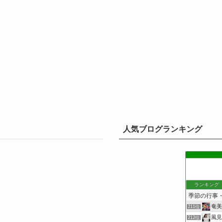
人気ブログランキング
ランキング
奄美
211位
風見
212位