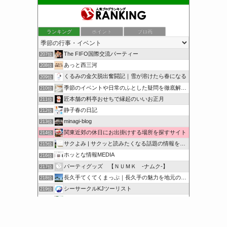
ランキング
ポイント
ブロ画
The FIFO国際交流パーティー
207位
あっと西三河
208位
くるみの金欠脱出奮闘記｜雪が溶けたら春になる
209位
季節のイベントや日常のふとした疑問を徹底解説！
210位
匠本舗の料亭おせちで縁起のいいお正月
211位
静子春の日記
212位
minagi-blog
213位
関東近郊の休日にお出掛けする場所を探すサイト
214位
サクよみ | サクッと読みたくなる話題の情報を随時発信！
215位
ホッとな情報MEDIA
216位
パーティグッズ 【ＮＵＭＫ -ナムク-】
217位
長久手てくてくまっぷ｜長久手の魅力を地元の人と訪れる人に
218位
シーサークルKJツーリスト
219位
オンハントブログ | 気になることを綴るブログ
220位
サクッと豆知識をどうぞ
221位
このカテゴリを全て表示