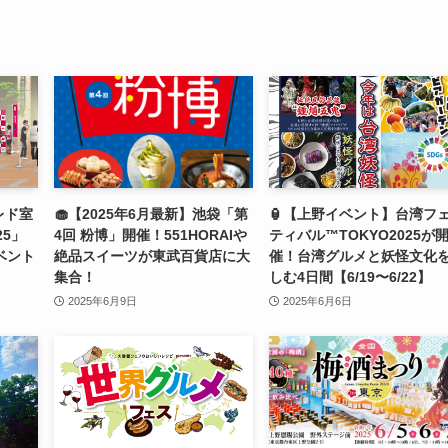
レド室
🧁【2025年6月最新】池袋「第
🏮【上野イベント】台湾フ
25」
4回 粉博」開催！551HORAIや
ティバル™TOKYO2025が
ベント
絶品スイーツが東武百貨店に大
催！台湾グルメと妖怪文化
集合！
しむ4日間【6/19〜6/22】
2025年6月9日
2025年6月6日