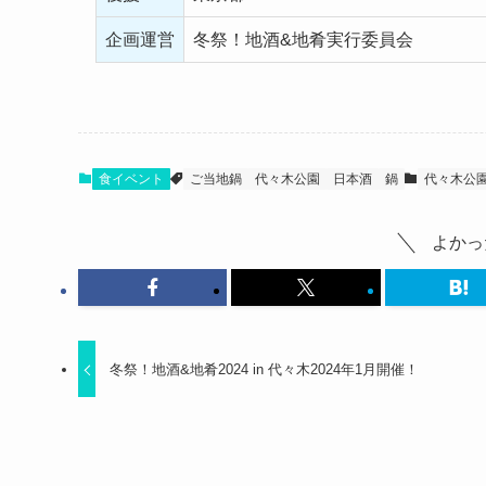
企画運営
冬祭！地酒&地肴実行委員会
食イベント
ご当地鍋
代々木公園
日本酒
鍋
代々木公
よかっ
冬祭！地酒&地肴2024 in 代々木2024年1月開催！