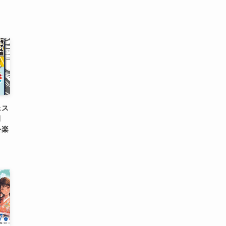
ェス
開
を楽