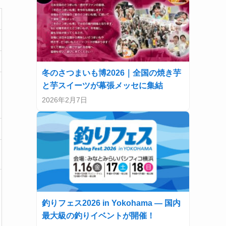
冬のさつまいも博2026｜全国の焼き芋
と芋スイーツが幕張メッセに集結
2026年2月7日
釣りフェス2026 in Yokohama — 国内
最大級の釣りイベントが開催！