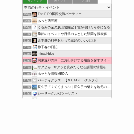
ランキング
ポイント
ブロ画
The FIFO国際交流パーティー
207位
あっと西三河
208位
くるみの金欠脱出奮闘記｜雪が溶けたら春になる
209位
季節のイベントや日常のふとした疑問を徹底解説！
210位
匠本舗の料亭おせちで縁起のいいお正月
211位
静子春の日記
212位
minagi-blog
213位
関東近郊の休日にお出掛けする場所を探すサイト
214位
サクよみ | サクッと読みたくなる話題の情報を随時発信！
215位
ホッとな情報MEDIA
216位
パーティグッズ 【ＮＵＭＫ -ナムク-】
217位
長久手てくてくまっぷ｜長久手の魅力を地元の人と訪れる人に
218位
シーサークルKJツーリスト
219位
オンハントブログ | 気になることを綴るブログ
220位
サクッと豆知識をどうぞ
221位
このカテゴリを全て表示
参加する
このブログに投票する