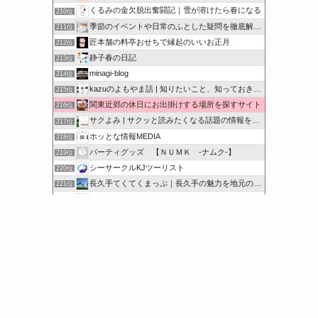
くるみの金欠脱出奮闘記｜雪が溶けたら春になる
210位
季節のイベントや日常のふとした疑問を徹底解説！
211位
匠本舗の料亭おせちで縁起のいいお正月
212位
静子春の日記
213位
minagi-blog
214位
kazuのよもやま話 | 知りたいこと、知っておきたいこと…
215位
関東近郊の休日にお出掛けする場所を探すサイト
216位
サクよみ | サクッと読みたくなる話題の情報を随時発信！
217位
ホッとな情報MEDIA
218位
パーティグッズ 【ＮＵＭＫ -ナムク-】
219位
シーサークルKJツーリスト
220位
長久手てくてくまっぷ｜長久手の魅力を地元の人と訪れる人に
221位
サクッと豆知識をどうぞ
222位
オンハントブログ | 気になることを綴るブログ
223位
このカテゴリを全て表示
参加する
このブログに投票する