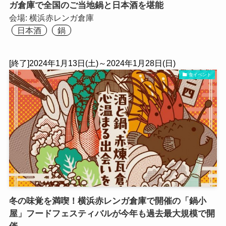
ガ倉庫で全国のご当地鍋と日本酒を堪能
会場:
横浜⾚レンガ倉庫
日本酒
鍋
[終了]2024年1月13日(土)～2024年1月28日(日)
食イベント
冬の味覚を満喫！横浜赤レンガ倉庫で開催の「鍋小
屋」フードフェスティバルが今年も過去最大規模で開