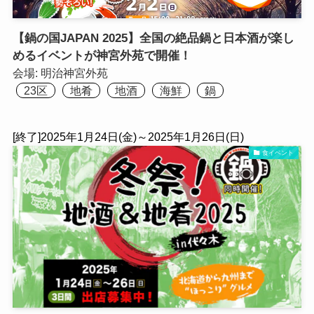
【鍋の国JAPAN 2025】全国の絶品鍋と日本酒が楽し
めるイベントが神宮外苑で開催！
会場:
明治神宮外苑
23区
地肴
地酒
海鮮
鍋
[終了]2025年1月24日(金)～2025年1月26日(日)
食イベント