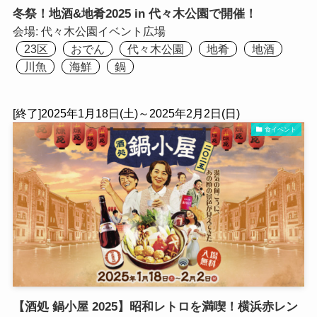
冬祭！地酒&地肴2025 in 代々木公園で開催！
会場:
代々木公園イベント広場
23区
おでん
代々木公園
地肴
地酒
川魚
海鮮
鍋
[終了]2025年1月18日(土)～2025年2月2日(日)
食イベント
【酒処 鍋小屋 2025】昭和レトロを満喫！横浜赤レン