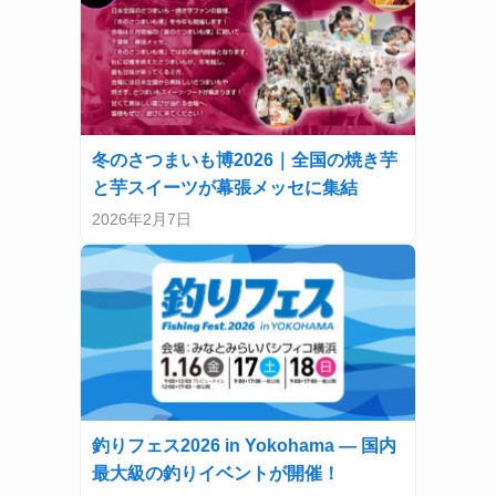
冬のさつまいも博2026｜全国の焼き芋
と芋スイーツが幕張メッセに集結
2026年2月7日
釣りフェス2026 in Yokohama — 国内
最大級の釣りイベントが開催！