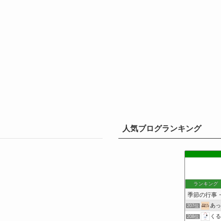
人気ブログランキング
ランキング
あっ
207位
くる
208位