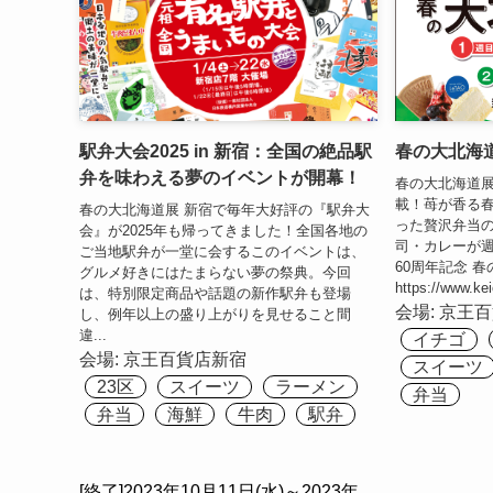
駅弁大会2025 in 新宿：全国の絶品駅
春の大北海道
弁を味わえる夢のイベントが開幕！
春の大北海道展
載！苺が香る
春の大北海道展 新宿で毎年大好評の『駅弁大
った贅沢弁当
会』が2025年も帰ってきました！全国各地の
司・カレーが週
ご当地駅弁が一堂に会するこのイベントは、
60周年記念 
グルメ好きにはたまらない夢の祭典。今回
https://www.kei
は、特別限定商品や話題の新作駅弁も登場
会場:
京王百
し、例年以上の盛り上がりを見せること間
違...
イチゴ
会場:
京王百貨店新宿
スイーツ
23区
スイーツ
ラーメン
弁当
弁当
海鮮
牛肉
駅弁
[終了]2023年10月11日(水)～2023年