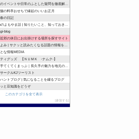
のイベントや日常のふとした疑問を徹底解説！
舗の料亭おせちで縁起のいいお正月
春の日記
zuのよもやま話 | 知りたいこと、知っておきたいこと…
gi-blog
近郊の休日にお出掛けする場所を探すサイト
よみ | サクッと読みたくなる話題の情報を随時発信！
とな情報MEDIA
ティグッズ 【ＮＵＭＫ -ナムク-】
手てくてくまっぷ｜長久手の魅力を地元の人と訪れる人に
サークルKJツーリスト
ハントブログ | 気になることを綴るブログ
ッと豆知識をどうぞ
このカテゴリを全て表示
参加する
このブログに投票する