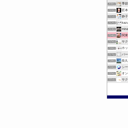
季節
209位
匠本
210位
静子
211位
ka
212位
mina
213位
関東
214位
サク
215位
ホッ
216位
パー
217位
長久
218位
シー
219位
オン
220位
サク
221位
©
お出掛けチェック.com.