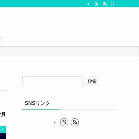
せ
検索
SNSリンク
2月
ント