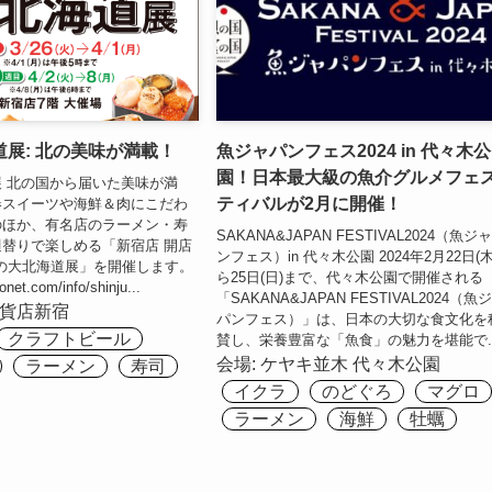
展: 北の美味が満載！
魚ジャパンフェス2024 in 代々木公
園！日本最大級の魚介グルメフェ
 北の国から届いた美味が満
ティバルが2月に開催！
春スイーツや海鮮＆肉にこだわ
のほか、有名店のラーメン・寿
SAKANA&JAPAN FESTIVAL2024（魚ジ
替りで楽しめる「新宿店 開店
ンフェス）in 代々木公園 2024年2月22日(
春の大北海道展」を開催します。
ら25日(日)まで、代々木公園で開催される
onet.com/info/shinju...
「SAKANA&JAPAN FESTIVAL2024（魚
貨店新宿
パンフェス）」は、日本の大切な食文化を
クラフトビール
賛し、栄養豊富な「魚食」の魅力を堪能で..
会場:
ケヤキ並木
代々木公園
ラーメン
寿司
イクラ
のどぐろ
マグロ
ラーメン
海鮮
牡蠣