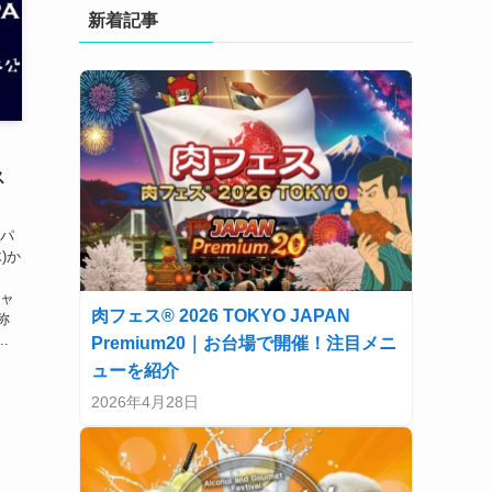
新着記事
ス
ャパ
木)か
ジャ
肉フェス® 2026 TOKYO JAPAN
称
.
Premium20｜お台場で開催！注目メニ
ューを紹介
2026年4月28日