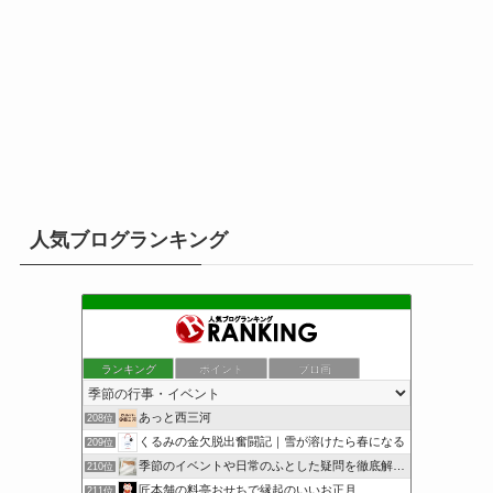
人気ブログランキング
ランキング
ポイント
ブロ画
あっと西三河
208位
くるみの金欠脱出奮闘記｜雪が溶けたら春になる
209位
季節のイベントや日常のふとした疑問を徹底解説！
210位
匠本舗の料亭おせちで縁起のいいお正月
211位