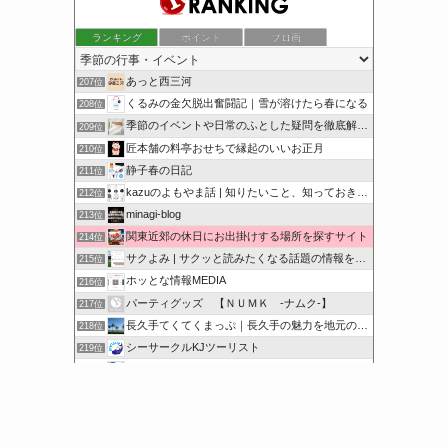
ランキング
ポイント
ブロ画
あっと西三河
207位
くるみの金欠脱出奮闘記｜雪が溶けたら春になる
208位
季節のイベントや日常のふとした疑問を徹底解説！
209位
匠本舗の料亭おせちで縁起のいいお正月
210位
静子春の日記
211位
kazuのよもやま話 | 知りたいこと、知っておきたいこと…
212位
minagi-blog
213位
関東近郊の休日にお出掛けする場所を探すサイト
214位
サクよみ | サクッと読みたくなる話題の情報を随時発信！
215位
ホッとな情報MEDIA
216位
パーティグッズ 【ＮＵＭＫ -ナムク-】
217位
長久手てくてくまっぷ｜長久手の魅力を地元の人と訪れる人に
218位
シーサークルKJツーリスト
219位
オンハントブログ | 気になることを綴るブログ
220位
サクッと豆知識をどうぞ
221位
このカテゴリを全て表示
参加する