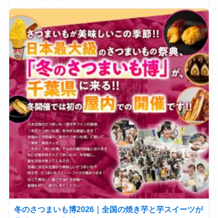
冬のさつまいも博2026｜全国の焼き芋と芋スイーツが