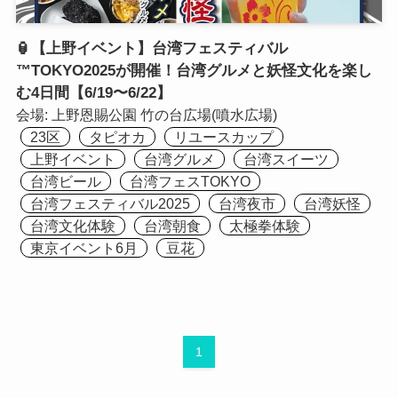
🏮【上野イベント】台湾フェスティバル
™TOKYO2025が開催！台湾グルメと妖怪文化を楽し
む4日間【6/19〜6/22】
会場:
上野恩賜公園 竹の台広場(噴水広場)
23区
タピオカ
リユースカップ
上野イベント
台湾グルメ
台湾スイーツ
台湾ビール
台湾フェスTOKYO
台湾フェスティバル2025
台湾夜市
台湾妖怪
台湾文化体験
台湾朝食
太極拳体験
東京イベント6月
豆花
1