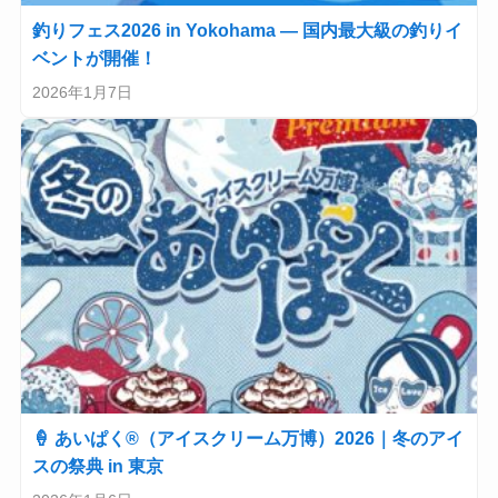
釣りフェス2026 in Yokohama — 国内最大級の釣りイ
ベントが開催！
2026年1月7日
🍦 あいぱく®（アイスクリーム万博）2026｜冬のアイ
スの祭典 in 東京