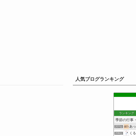
人気ブログランキング
ランキング
あっ
207位
くる
208位