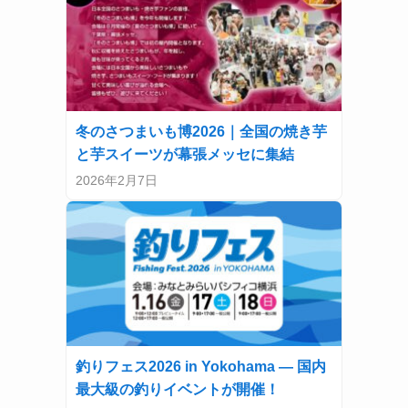
冬のさつまいも博2026｜全国の焼き芋
と芋スイーツが幕張メッセに集結
2026年2月7日
釣りフェス2026 in Yokohama — 国内
最大級の釣りイベントが開催！