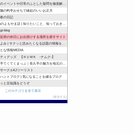
のイベントや日常のふとした疑問を徹底解説！
舗の料亭おせちで縁起のいいお正月
春の日記
zuのよもやま話 | 知りたいこと、知っておきたいこと…
gi-blog
近郊の休日にお出掛けする場所を探すサイト
よみ | サクッと読みたくなる話題の情報を随時発信！
とな情報MEDIA
ティグッズ 【ＮＵＭＫ -ナムク-】
手てくてくまっぷ｜長久手の魅力を地元の人と訪れる人に
サークルKJツーリスト
ハントブログ | 気になることを綴るブログ
ッと豆知識をどうぞ
このカテゴリを全て表示
参加する
このブログに投票する