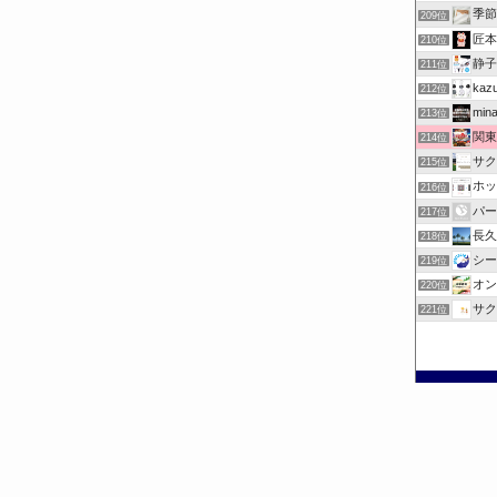
季節
209位
匠本
210位
静子
211位
ka
212位
mina
213位
関東
214位
サク
215位
ホッ
216位
パー
217位
長久
218位
シー
219位
オン
220位
サク
221位
©
お出掛けチェック.com.