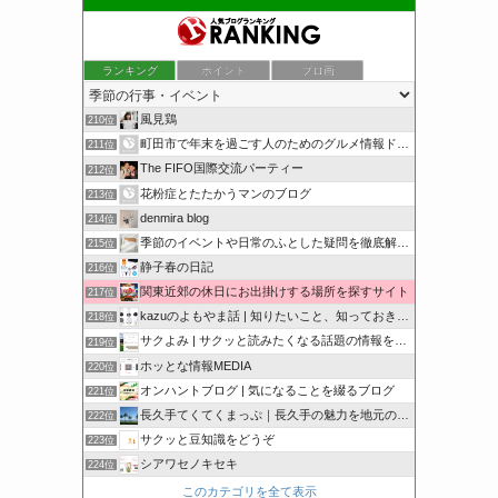
ランキング
ポイント
ブロ画
風見鶏
210位
町田市で年末を過ごす人のためのグルメ情報ドットコム
211位
The FIFO国際交流パーティー
212位
花粉症とたたかうマンのブログ
213位
denmira blog
214位
季節のイベントや日常のふとした疑問を徹底解説！
215位
静子春の日記
216位
関東近郊の休日にお出掛けする場所を探すサイト
217位
kazuのよもやま話 | 知りたいこと、知っておきたいこと…
218位
サクよみ | サクッと読みたくなる話題の情報を随時発信！
219位
ホッとな情報MEDIA
220位
オンハントブログ | 気になることを綴るブログ
221位
長久手てくてくまっぷ｜長久手の魅力を地元の人と訪れる人に
222位
サクッと豆知識をどうぞ
223位
シアワセノキセキ
224位
このカテゴリを全て表示