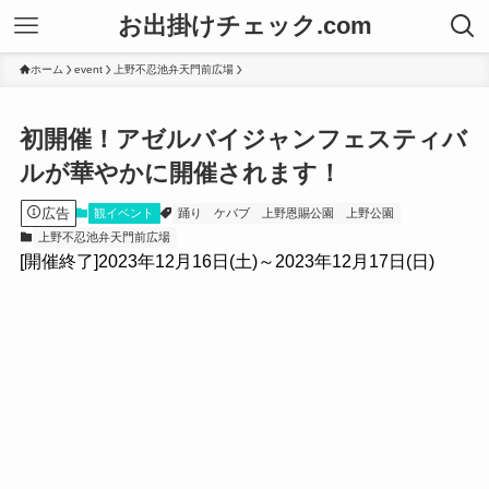
お出掛けチェック.com
ホーム
event
上野不忍池弁天門前広場
初開催！アゼルバイジャンフェスティバ
ルが華やかに開催されます！
広告
観イベント
踊り
ケバブ
上野恩賜公園
上野公園
上野不忍池弁天門前広場
[開催終了]2023年12月16日(土)～2023年12月17日(日)