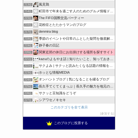
風見鶏
213位
町田市で年末を過ごす人のためのグルメ情報ドットコム
214位
The FIFO国際交流パーティー
215位
花粉症とたたかうマンのブログ
216位
denmira blog
217位
季節のイベントや日常のふとした疑問を徹底解説！
218位
静子春の日記
219位
関東近郊の休日にお出掛けする場所を探すサイト
220位
kazuのよもやま話 | 知りたいこと、知っておきたいこと…
221位
サクよみ | サクッと読みたくなる話題の情報を随時発信！
222位
ホッとな情報MEDIA
223位
オンハントブログ | 気になることを綴るブログ
224位
長久手てくてくまっぷ｜長久手の魅力を地元の人と訪れる人に
225位
サクッと豆知識をどうぞ
226位
シアワセノキセキ
227位
このカテゴリを全て表示
参加する
このブログに投票する