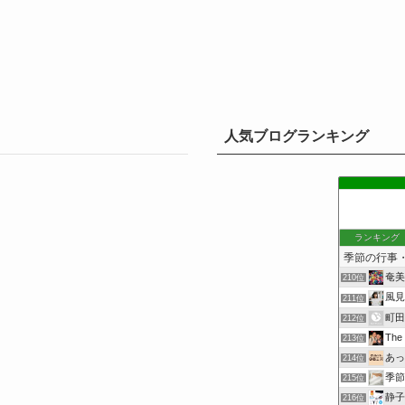
人気ブログランキング
ランキング
奄美
210位
風見
211位
町田
212位
Th
213位
あっ
214位
季節
215位
静子
216位