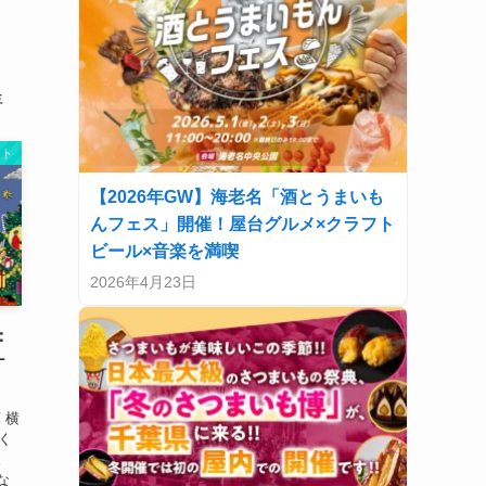
年
ント
【2026年GW】海老名「酒とうまいも
んフェス」開催！屋台グルメ×クラフト
ビール×音楽を満喫
2026年4月23日
：
ケ
 横
く
。
な