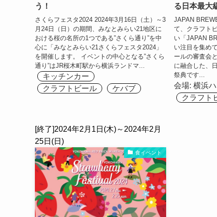
う！
る日本最大
さくらフェスタ2024 2024年3月16日（土）～3
JAPAN BRE
月24日（日）の期間、みなとみらい21地区に
て、クラフト
おける桜の名所の1つである”さくら通り”を中
い「JAPAN 
心に「みなとみらい21さくらフェスタ2024」
い注目を集め
を開催します。 イベントの中心となる”さくら
ールの審査会
通り”はJR桜木町駅から横浜ランドマ...
に融合した、
祭典です...
キッチンカー
会場:
横浜ハ
クラフトビール
ケバブ
クラフト
[終了]2024年2月1日(木)～2024年2月
25日(日)
食イベント