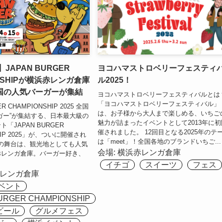
】JAPAN BURGER
ヨコハマストロベリーフェスティ
ONSHIPが横浜赤レンガ倉庫
ル2025！
国の人気バーガーが集結
ヨコハマストロベリーフェスティバルとは
「ヨコハマストロベリーフェスティバル」
R CHAMPIONSHIP 2025 全国
は、お子様から大人まで楽しめる、いちご
ガー”が集結する、日本最大級の
魅力が詰まったイベントとして2013年に初
「JAPAN BURGER
催されました。 12回目となる2025年のテ
HIP 2025」が、ついに開催され
は「meet」！全国各地のブランドいちご...
5年の舞台は、観光地としても人気
会場:
横浜赤レンガ倉庫
赤レンガ倉庫。バーガー好き、
イチゴ
スイーツ
フェス
レンガ倉庫
イベント
URGER CHAMPIONSHIP
ビール
グルメフェス