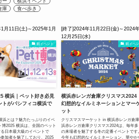
ガー
横浜イベント
倉庫
食べ歩き
年1月11日(土)～2025年1月
[終了]2024年11月22日(金)～2024
12月25日(水)
観イベント
観イベ
25 横浜｜ペット好き必見
横浜赤レンガ倉庫クリスマス2024
ントがパシフィコ横浜で
幻想的なイルミネーションとマー
ット
5 横浜とは？魅力たっぷりのイベ
クリスマスマーケット in 横浜赤レンガ倉庫
ト博2025 横浜は、全国のペット
浜赤レンガ倉庫クリスマス2024は、毎年多
する日本最大級のイベントで
の来場者を魅了する冬の定番イベントです
参加者を魅了しており、2025
今年も幻想的なイルミネーション、華やか