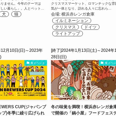
ありません。今年のテーマは
クリスマスマーケット、ロマンチックな雰
しい暮らし」。人とペット...
気が一体となり、訪れる人々に忘れら...
犬
猫
会場:
横浜赤レンガ倉庫
イルミネーション
クリスマス
ドイツ
ライトアップ
年12月10日(日)～2023年
[終了]2024年1月13日(土)～2024年
)
28日(日)
食イベント
食イベ
REWERS CUP(ジャパンブ
冬の味覚を満喫！横浜赤レンガ倉
ップ)冬季に繰り広げられ
で開催の「鍋小屋」フードフェス