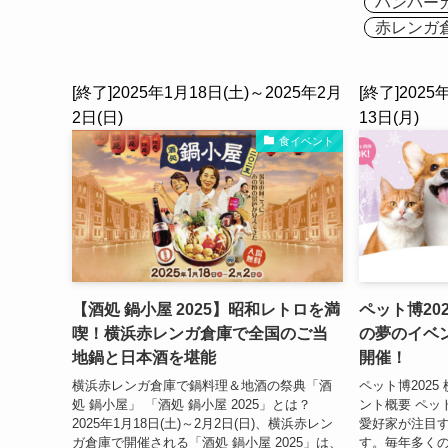
ハンバー
赤レンガ
[終了]2025年1月18日(土)～2025年2月
[終了]2025
2日(日)
13日(月)
食イベント
【酒処 鍋小屋 2025】昭和レトロを満
ペット博20
喫！横浜赤レンガ倉庫で全国のご当
の夢のイベ
地鍋と日本酒を堪能
開催！
横浜赤レンガ倉庫で鍋料理＆地酒の祭典「酒
ペット博202
処 鍋小屋」 「酒処 鍋小屋 2025」とは？
ント概要 ペッ
2025年1月18日(土)～2月2日(日)、横浜赤レン
愛好家が注目
ガ倉庫で開催される「酒処 鍋小屋 2025」は、
す。毎年多くの