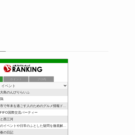
ポイント
ブロ画
大島のんびりらいふ
鶏
市で年末を過ごす人のためのグルメ情報ドットコム
e FIFO国際交流パーティー
と西三河
のイベントや日常のふとした疑問を徹底解説！
春の日記