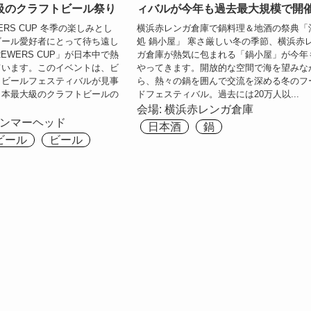
級のクラフトビール祭り
ィバルが今年も過去最大規模で開
WERS CUP 冬季の楽しみとし
横浜赤レンガ倉庫で鍋料理＆地酒の祭典「
ビール愛好者にとって待ち遠し
処 鍋小屋」 寒さ厳しい冬の季節、横浜赤
BREWERS CUP」が日本中で熱
ガ倉庫が熱気に包まれる「鍋小屋」が今年
ています。このイベントは、ビ
やってきます。開放的な空間で海を望みな
とビールフェスティバルが見事
ら、熱々の鍋を囲んで交流を深める冬のフ
日本最大級のクラフトビールの
ドフェスティバル。過去には20万人以...
会場:
横浜⾚レンガ倉庫
ンマーヘッド
日本酒
鍋
ビール
ビール