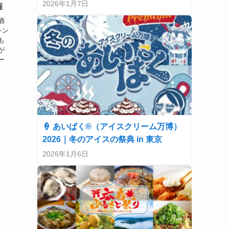
2026年1月7日
催
酒
レン
も
が
ー
🍦 あいぱく®（アイスクリーム万博）
2026｜冬のアイスの祭典 in 東京
2026年1月6日