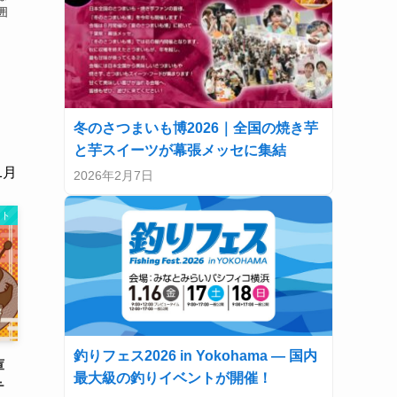
囲
冬のさつまいも博2026｜全国の焼き芋
と芋スイーツが幕張メッセに集結
1月
2026年2月7日
ント
釣りフェス2026 in Yokohama — 国内
庫
最大級の釣りイベントが開催！
テ