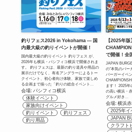
釣りフェス2026 in Yokohama — 国
【2025年版
内最大級の釣りイベントが開催！
CHAMPI
で開催！全
国内最大級の釣りイベント 釣りフェス が、
2026年も横浜・パシフィコ横浜で開催されま
JAPAN BURGE
す。 釣りフェスは、最新の釣り道具や用品の
の“本気のバー
展示だけでなく、有名アングラーによるトー
バーガーイベント
クイベント、初心者向け体験、家族で楽しめ
CHAMPIONS
る企画まで揃った「釣りの総合イベント...
ます！ 202
会場:
パシフィコ横浜
の高い横浜・
グルメ好き...
体験イベント
会場:
横浜⾚
家族向けイベント
2025年
釣りイベント
釣りフェス
JAPAN B
釣り用品
クラフト