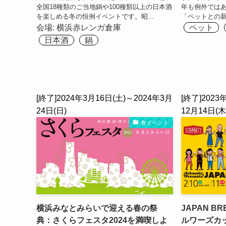
全国18種類のご当地鍋や100種類以上の日本酒
年も例外では
を楽しめる冬の恒例イベントです。昭...
「ペットとの新
会場:
横浜⾚レンガ倉庫
ペット
日本酒
鍋
[終了]2024年3月16日(土)～2024年3月
[終了]2023
24日(日)
12月14日(木
食イベント
横浜みなとみらいで迎える春の祭
JAPAN B
典：さくらフェスタ2024を満喫しよ
ルワーズカ