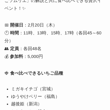
ごソムリエ」の解説と共に食べ比べできる贅沢イ
ベント！✨
📅
開催日
：2月20日（木）
🕛
時間
：11時、13時、15時、17時（各回45～60
分）
👥
定員
：各回48名
💰
参加料
：5,000円
🍓
食べ比べできるいちご品種
ミガキイチゴ（宮城）
ゆうやけベリー（福島）
越後姫（新潟）