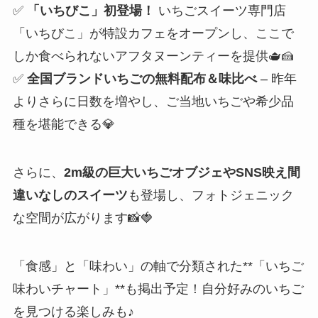
✅
「いちびこ」初登場！
いちごスイーツ専門店
「いちびこ」が特設カフェをオープンし、ここで
しか食べられないアフタヌーンティーを提供🫖🍰
✅
全国ブランドいちごの無料配布＆味比べ
– 昨年
よりさらに日数を増やし、ご当地いちごや希少品
種を堪能できる💎
さらに、
2m級の巨大いちごオブジェやSNS映え間
違いなしのスイーツ
も登場し、フォトジェニック
な空間が広がります📸🍓
「食感」と「味わい」の軸で分類された**「いちご
味わいチャート」**も掲出予定！自分好みのいちご
を見つける楽しみも♪