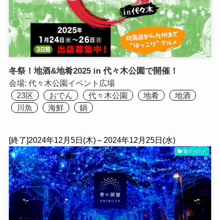
冬祭！地酒&地肴2025 in 代々木公園で開催！
会場:
代々木公園イベント広場
23区
おでん
代々木公園
地肴
地酒
川魚
海鮮
鍋
[終了]2024年12月5日(木)～2024年12月25日(水)
観イベント