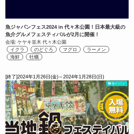
魚ジャパンフェス2024 in 代々木公園！日本最大級の
魚介グルメフェスティバルが2月に開催！
会場:
ケヤキ並木
代々木公園
イクラ
のどぐろ
マグロ
ラーメン
海鮮
牡蠣
[終了]2024年1月26日(金)～2024年1月28日(日)
食イベント