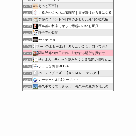
あっと西三河
207位
くるみの金欠脱出奮闘記｜雪が溶けたら春になる
208位
季節のイベントや日常のふとした疑問を徹底解説！
209位
匠本舗の料亭おせちで縁起のいいお正月
210位
静子春の日記
211位
minagi-blog
212位
kazuのよもやま話 | 知りたいこと、知っておきたいこと…
213位
関東近郊の休日にお出掛けする場所を探すサイト
214位
サクよみ | サクッと読みたくなる話題の情報を随時発信！
215位
ホッとな情報MEDIA
216位
パーティグッズ 【ＮＵＭＫ -ナムク-】
217位
シーサークルKJツーリスト
218位
長久手てくてくまっぷ｜長久手の魅力を地元の人と訪れる人に
219位
サクッと豆知識をどうぞ
220位
オンハントブログ | 気になることを綴るブログ
221位
このカテゴリを全て表示
参加する
このブログに投票する