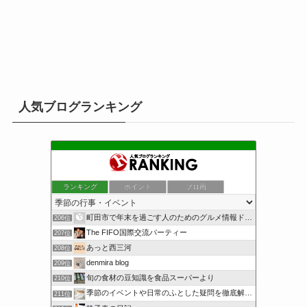
人気ブログランキング
ランキング
ポイント
ブロ画
町田市で年末を過ごす人のためのグルメ情報ドットコム
206位
The FIFO国際交流パーティー
207位
あっと西三河
208位
denmira blog
209位
旬の食材の豆知識を食品スーパーより
210位
季節のイベントや日常のふとした疑問を徹底解説！
211位