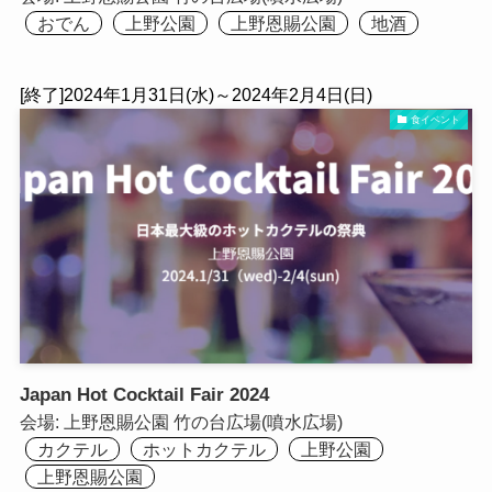
おでん
上野公園
上野恩賜公園
地酒
[終了]2024年1月31日(水)～2024年2月4日(日)
食イベント
Japan Hot Cocktail Fair 2024
会場:
上野恩賜公園 竹の台広場(噴水広場)
カクテル
ホットカクテル
上野公園
上野恩賜公園