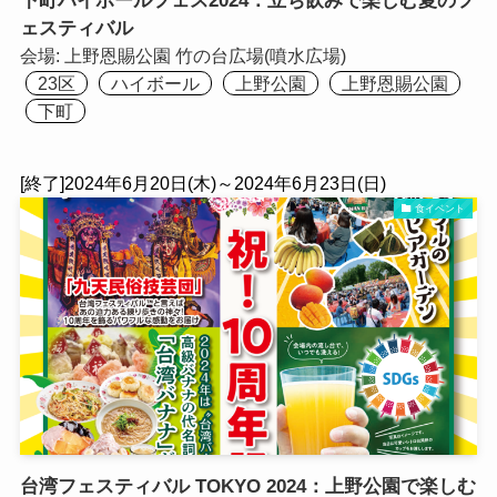
下町ハイボールフェス2024：立ち飲みで楽しむ夏のフ
ェスティバル
会場:
上野恩賜公園 竹の台広場(噴水広場)
23区
ハイボール
上野公園
上野恩賜公園
下町
[終了]2024年6月20日(木)～2024年6月23日(日)
食イベント
台湾フェスティバル TOKYO 2024：上野公園で楽しむ