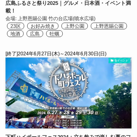
広島ふるさと祭り2025｜グルメ・日本酒・イベント満
載！
会場:
上野恩賜公園 竹の台広場(噴水広場)
23区
お好み焼き
上野公園
上野恩賜公園
地酒
広島
牡蠣
[終了]2024年6月27日(木)～2024年6月30日(日)
食イベント