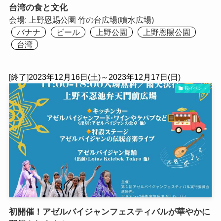
台湾の食と文化
会場:
上野恩賜公園 竹の台広場(噴水広場)
バナナ
ビール
上野公園
上野恩賜公園
台湾
[終了]2023年12月16日(土)～2023年12月17日(日)
観イベント
初開催！アゼルバイジャンフェスティバルが華やかに