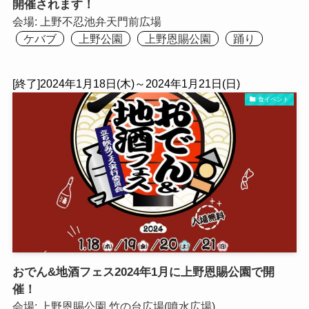
開催されます！
会場:
上野不忍池弁天門前広場
ケバブ
上野公園
上野恩賜公園
踊り
[終了]2024年1月18日(木)～2024年1月21日(日)
食イベント
おでん&地酒フェス2024年1月に上野恩賜公園で開
催！
会場:
上野恩賜公園 竹の台広場(噴水広場)