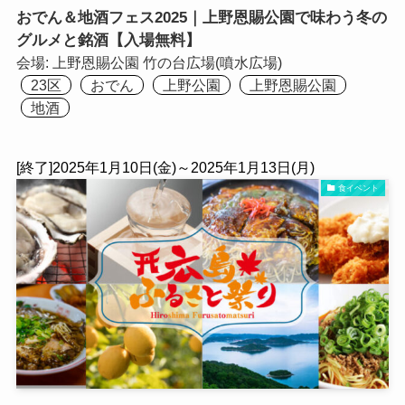
おでん＆地酒フェス2025｜上野恩賜公園で味わう冬の
グルメと銘酒【入場無料】
会場:
上野恩賜公園 竹の台広場(噴水広場)
23区
おでん
上野公園
上野恩賜公園
地酒
[終了]2025年1月10日(金)～2025年1月13日(月)
食イベント