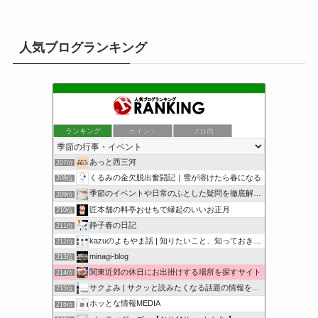
人気ブログランキング
ランキング
ポイント
ブロ画
あっと西三河
207位
くるみの金欠脱出奮闘記｜雪が溶けたら春になる
208位
季節のイベントや日常のふとした疑問を徹底解説！
209位
匠本舗の料亭おせちで縁起のいいお正月
210位
静子春の日記
211位
kazuのよもやま話 | 知りたいこと、知っておきたいこと…
212位
minagi-blog
213位
関東近郊の休日にお出掛けする場所を探すサイト
214位
サクよみ | サクッと読みたくなる話題の情報を随時発信！
215位
ホッとな情報MEDIA
216位