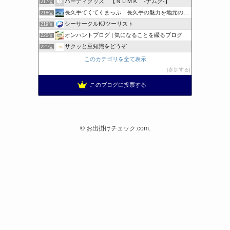
パーティグッズ 【ＮＵＭＫ -ナムク-】
217位
長久手てくてくまっぷ｜長久手の魅力を地元の人と訪れる人に
218位
シーサークルKJツーリスト
219位
オンハントブログ | 気になることを綴るブログ
220位
サクッと豆知識をどうぞ
221位
このカテゴリを全て表示
参加する
このブログに投票する
©
お出掛けチェック.com.