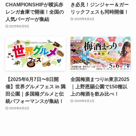
CHAMPIONSHIPが横浜赤
き必見！ジンジャー＆ガー
レンガ倉庫で開催！全国の
リックフェスも同時開催！
人気バーガーが集結
2025年6月4日
2025年6月5日
【2025年6月7日〜8日開
全国梅酒まつりin東京2025
催】世界グルメフェス in 隅
｜上野恩賜公園で150種以
田公園｜多国籍グルメと伝
上の梅酒を飲み比べ！
統パフォーマンスが集結！
2025年6月1日
2025年6月2日