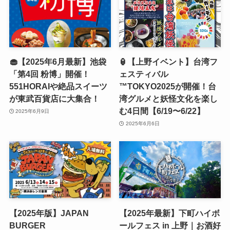
🧁【2025年6月最新】池袋
🏮【上野イベント】台湾フ
「第4回 粉博」開催！
ェスティバル
551HORAIや絶品スイーツ
™TOKYO2025が開催！台
が東武百貨店に大集合！
湾グルメと妖怪文化を楽し
む4日間【6/19〜6/22】
2025年6月9日
2025年6月6日
【2025年版】JAPAN
【2025年最新】下町ハイボ
BURGER
ールフェス in 上野｜お酒好