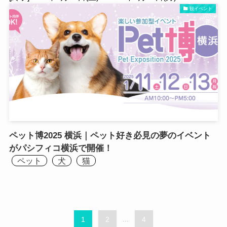
観イベント
ペット博2025 横浜｜ペット好き必見の夢のイベント
がパシフィコ横浜で開催！
ペット
犬
猫
1
2
...
4