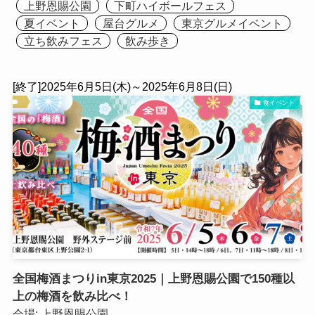
上野恩賜公園
下町ハイボールフェス
夏イベント
屋台グルメ
東京グルメイベント
立ち飲みフェス
飲み歩き
[終了]2025年6月5日(木)～2025年6月8日(日)
食イベント
全国梅酒まつりin東京2025｜上野恩賜公園で150種以
上の梅酒を飲み比べ！
会場:
上野恩賜公園