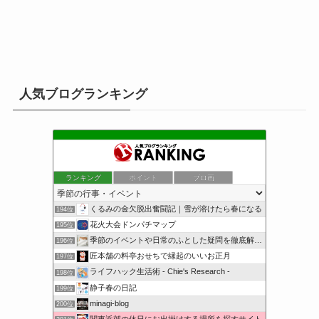
人気ブログランキング
ランキング
ポイント
ブロ画
くるみの金欠脱出奮闘記｜雪が溶けたら春になる
194位
花火大会ドンパチマップ
195位
季節のイベントや日常のふとした疑問を徹底解説！
196位
匠本舗の料亭おせちで縁起のいいお正月
197位
ライフハック生活術 - Chie's Research -
198位
静子春の日記
199位
minagi-blog
200位
関東近郊の休日にお出掛けする場所を探すサイト