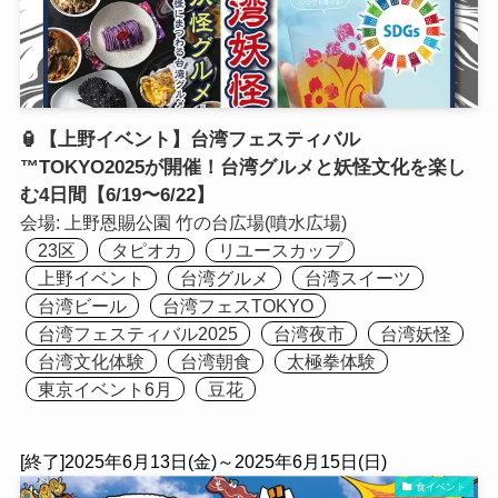
🏮【上野イベント】台湾フェスティバル
™TOKYO2025が開催！台湾グルメと妖怪文化を楽し
む4日間【6/19〜6/22】
会場:
上野恩賜公園 竹の台広場(噴水広場)
23区
タピオカ
リユースカップ
上野イベント
台湾グルメ
台湾スイーツ
台湾ビール
台湾フェスTOKYO
台湾フェスティバル2025
台湾夜市
台湾妖怪
台湾文化体験
台湾朝食
太極拳体験
東京イベント6月
豆花
[終了]2025年6月13日(金)～2025年6月15日(日)
食イベント