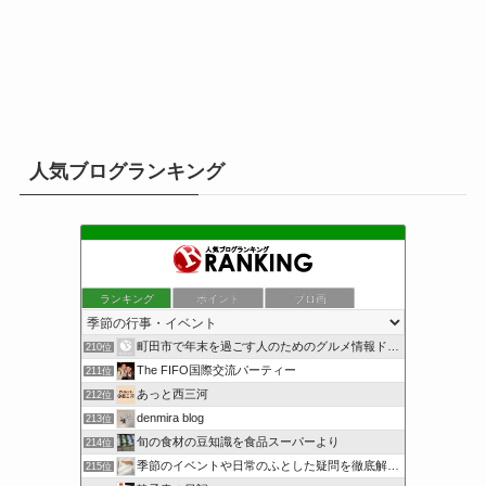
人気ブログランキング
ランキング
ポイント
ブロ画
町田市で年末を過ごす人のためのグルメ情報ドットコム
210位
The FIFO国際交流パーティー
211位
あっと西三河
212位
denmira blog
213位
旬の食材の豆知識を食品スーパーより
214位
季節のイベントや日常のふとした疑問を徹底解説！
215位