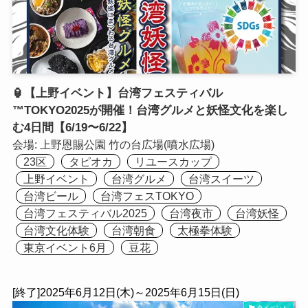
🏮【上野イベント】台湾フェスティバル
™TOKYO2025が開催！台湾グルメと妖怪文化を楽し
む4日間【6/19〜6/22】
会場:
上野恩賜公園 竹の台広場(噴水広場)
23区
タピオカ
リユースカップ
上野イベント
台湾グルメ
台湾スイーツ
台湾ビール
台湾フェスTOKYO
台湾フェスティバル2025
台湾夜市
台湾妖怪
台湾文化体験
台湾朝食
太極拳体験
東京イベント6月
豆花
[終了]2025年6月12日(木)～2025年6月15日(日)
食イベント