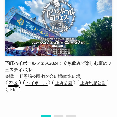
下町ハイボールフェス2024：立ち飲みで楽しむ夏のフ
ェスティバル
会場:
上野恩賜公園 竹の台広場(噴水広場)
23区
ハイボール
上野公園
上野恩賜公園
下町