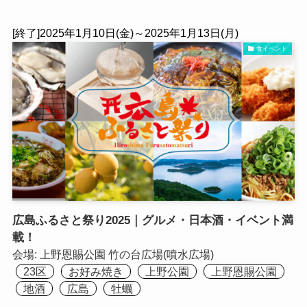
[終了]2025年1月10日(金)～2025年1月13日(月)
食イベント
広島ふるさと祭り2025｜グルメ・日本酒・イベント満
載！
会場:
上野恩賜公園 竹の台広場(噴水広場)
23区
お好み焼き
上野公園
上野恩賜公園
地酒
広島
牡蠣