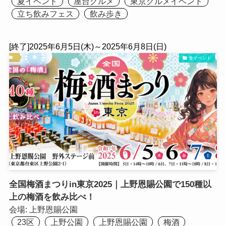
夏イベント
屋台グルメ
東京グルメイベント
立ち飲みフェス
飲み歩き
[終了]2025年6月5日(木)～2025年6月8日(日)
食イベント
全国梅酒まつりin東京2025｜上野恩賜公園で150種以
上の梅酒を飲み比べ！
会場:
上野恩賜公園
23区
上野公園
上野恩賜公園
梅酒