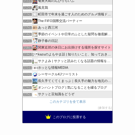
奄美大島のんびりらいふ
211位
風見鶏
212位
町田市で年末を過ごす人のためのグルメ情報ドットコム
213位
The FIFO国際交流パーティー
214位
あっと西三河
215位
季節のイベントや日常のふとした疑問を徹底解説！
216位
静子春の日記
217位
関東近郊の休日にお出掛けする場所を探すサイト
218位
kazuのよもやま話 | 知りたいこと、知っておきたいこと…
219位
サクよみ | サクッと読みたくなる話題の情報を随時発信！
220位
ホッとな情報MEDIA
221位
シーサークルKJツーリスト
222位
長久手てくてくまっぷ｜長久手の魅力を地元の人と訪れる人に
223位
オンハントブログ | 気になることを綴るブログ
224位
サクッと豆知識をどうぞ
225位
このカテゴリを全て表示
参加する
このブログに投票する