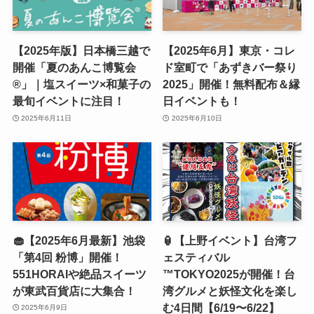
【2025年版】日本橋三越で
【2025年6月】東京・コレ
開催「夏のあんこ博覧会
ド室町で「あずきバー祭り
®」｜塩スイーツ×和菓子の
2025」開催！無料配布＆縁
最旬イベントに注目！
日イベントも！
2025年6月11日
2025年6月10日
🧁【2025年6月最新】池袋
🏮【上野イベント】台湾フ
「第4回 粉博」開催！
ェスティバル
551HORAIや絶品スイーツ
™TOKYO2025が開催！台
が東武百貨店に大集合！
湾グルメと妖怪文化を楽し
む4日間【6/19〜6/22】
2025年6月9日