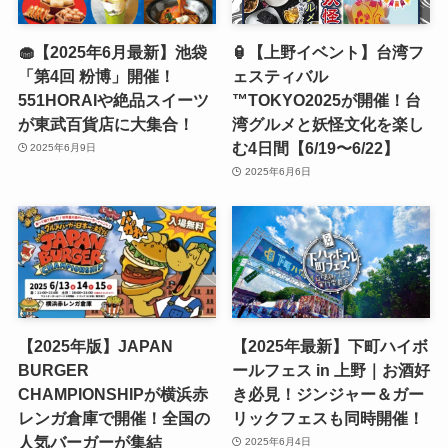
🧁【2025年6月最新】池袋
🏮【上野イベント】台湾フ
「第4回 粉博」開催！
ェスティバル
551HORAIや絶品スイーツ
™TOKYO2025が開催！台
が東武百貨店に大集合！
湾グルメと妖怪文化を楽し
む4日間【6/19〜6/22】
2025年6月9日
2025年6月6日
【2025年版】JAPAN
【2025年最新】下町ハイボ
BURGER
ールフェス in 上野｜お酒好
CHAMPIONSHIPが横浜赤
き必見！ジンジャー＆ガー
レンガ倉庫で開催！全国の
リックフェスも同時開催！
人気バーガーが集結
2025年6月4日