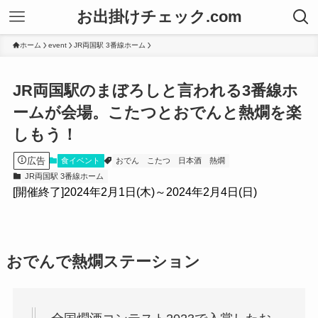
お出掛けチェック.com
ホーム
event
JR両国駅 3番線ホーム
JR両国駅のまぼろしと言われる3番線ホ
ームが会場。こたつとおでんと熱燗を楽
しもう！
広告
食イベント
おでん
こたつ
日本酒
熱燗
JR両国駅 3番線ホーム
[開催終了]2024年2月1日(木)～2024年2月4日(日)
おでんで熱燗ステーション