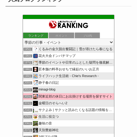
ランキング
ポイント
ブロ画
くるみの金欠脱出奮闘記｜雪が溶けたら春になる
195位
花火大会ドンパチマップ
196位
季節のイベントや日常のふとした疑問を徹底解説！
197位
匠本舗の料亭おせちで縁起のいいお正月
198位
ライフハック生活術 - Chie's Research -
199位
静子春の日記
200位
minagi-blog
201位
関東近郊の休日にお出掛けする場所を探すサイト
202位
金曜日のそらへい2
203位
サクよみ | サクッと読みたくなる話題の情報を随時発信！
204位
生活に役立つ
205位
趣味の音
206位
天別豊姫神社
207位
165ブログ路